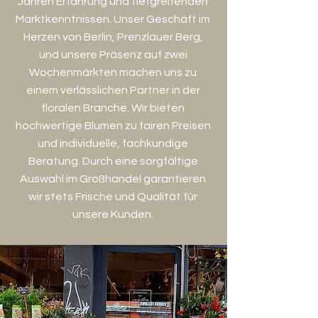
Jahren Erfahrung und tiefgreifenden
Marktkenntnissen. Unser Geschäft im
Herzen von Berlin, Prenzlauer Berg,
und unsere Präsenz auf zwei
Wochenmärkten machen uns zu
einem verlässlichen Partner in der
floralen Branche. Wir bieten
hochwertige Blumen zu fairen Preisen
und individuelle, fachkundige
Beratung. Durch eine sorgfältige
Auswahl im Großhandel garantieren
wir stets Frische und Qualität für
unsere Kunden.