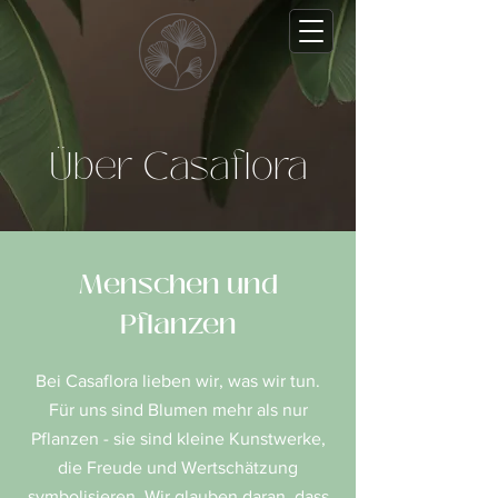
Über Casaflora
Menschen und
Pflanzen
Bei Casaflora lieben wir, was wir tun.
Für uns sind Blumen mehr als nur
Pflanzen - sie sind kleine Kunstwerke,
die Freude und Wertschätzung
symbolisieren. Wir glauben daran, dass