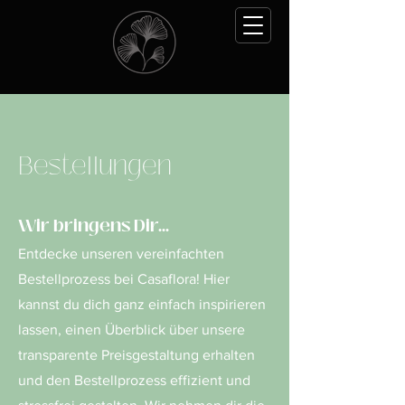
Bestellungen
Wir bringens Dir...
Entdecke unseren vereinfachten
Bestellprozess bei Casaflora! Hier
kannst du dich ganz einfach inspirieren
lassen, einen Überblick über unsere
transparente Pre
isgestaltung erhalten
und den Bestellprozess effizient und